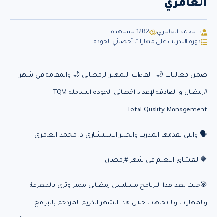
العامري
د. محمد العامري
1282 مشاهدة
دورة التدريب على مهارات أخصائي الجودة
ضمن فعاليات 🌙 لقاءات التمهير الرمضاني 🌙 والمقامة في شهر
#رمضان و الهادفة لإعداد اخصائي الجودة الشاملة TQM
Total Quality Management
🗣️ والتي يقدمها المدرب والخبير الاستشاري د. محمد العامري
‏🔶 لعشاق التعلم في شهر ‎#رمضان
🎯حيث يعد هذا البرنامج مسلسل رمضاني مميز وثري بالمعرفة
والمهارات والاتجاهات خلال هذا الشهر الكريم المزدحم بالبرامج