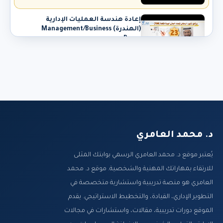
إعادة هندسة العمليات الإدارية
(الهندرة) Management/Business
Proce...
1305 مشاهدة
منهج الجودة الياباني ( كايزن ) KAIZEN
METHOD مع د. محمد العامري
1326 مشاهدة
معايير سيجما الستة لتحسين وإدارة
الجودة Six Sigma مع د. محمد العا...
د. محمد العامري
1281 مشاهدة
يُعتبر موقع د. محمد العامري الرسمي بوابتك المثلى
دور المقارنة المرجعية في تحسين إدارة
للارتقاء بمهاراتك المهنية والشخصية. موقع د. محمد
الجودة Benchmarking مع د. مح...
العامري هو منصة تدريبية واستشارية متخصصة في
1512 مشاهدة
التطوير الإداري، القيادة، والتخطيط الاستراتيجي. يقدم
نظام ضبط الجودة وحساب تكاليفها
الموقع دورات تدريبية، مقالات، واستشارات في مجالات
Quality control system and Cost of...