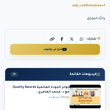
sub_confirmation=1
والله الموفق
شارك:
فتح في يوتيوب
فيديوهات القائمة
29
جوائز الجودة العالمية Quality Awards
مع د. محمد العامري
1265 مشاهدة