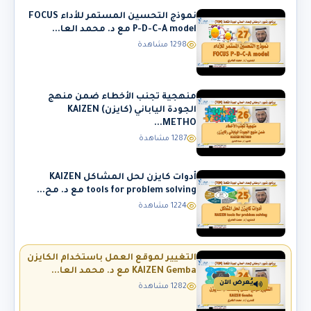
نموذج التحسين المستمر للأداء FOCUS
P-D-C-A model مع د. محمد العا...
1298 مشاهدة
منهجية تجنب الأخطاء ضمن منهج
الجودة الياباني (كايزن) KAIZEN
METHO...
1287 مشاهدة
أدوات كايزن لحل المشاكل KAIZEN
tools for problem solving مع د. مح...
1224 مشاهدة
التغيير لموقع العمل باستخدام الكايزن
KAIZEN Gemba مع د. محمد العا...
يُعرض الآن
1282 مشاهدة