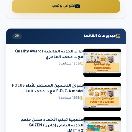
فتح في يوتيوب
فيديوهات القائمة
29
جوائز الجودة العالمية Quality Awards
مع د. محمد العامري
1265 مشاهدة
نموذج التحسين المستمر للأداء FOCUS
P-D-C-A model مع د. محمد العا...
1298 مشاهدة
منهجية تجنب الأخطاء ضمن منهج
الجودة الياباني (كايزن) KAIZEN
METHO...