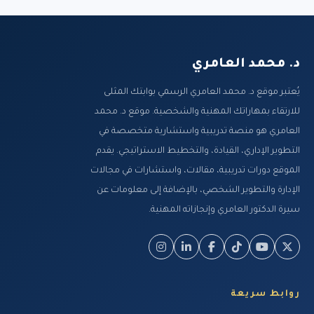
1326 مشاهدة
معايير سيجما الستة لتحسين وإدارة
الجودة Six Sigma مع د. محمد العا...
د. محمد العامري
1281 مشاهدة
يُعتبر موقع د. محمد العامري الرسمي بوابتك المثلى
دور المقارنة المرجعية في تحسين إدارة
للارتقاء بمهاراتك المهنية والشخصية. موقع د. محمد
الجودة Benchmarking مع د. مح...
العامري هو منصة تدريبية واستشارية متخصصة في
1512 مشاهدة
التطوير الإداري، القيادة، والتخطيط الاستراتيجي. يقدم
نظام ضبط الجودة وحساب تكاليفها
الموقع دورات تدريبية، مقالات، واستشارات في مجالات
Quality control system and Cost of...
الإدارة والتطوير الشخصي، بالإضافة إلى معلومات عن
1224 مشاهدة
سيرة الدكتور العامري وإنجازاته المهنية.
العمليات الاحصائية للجودة وعلاقتها
باتخاذ القرارات مع د. محمد الع...
1232 مشاهدة
المواصفات القياسية الدولية أيزو الايزو
روابط سريعة
9000 ISO مع د. محمد العامر...