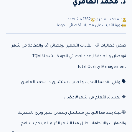
د. محمد العامري
د. محمد العامري
1362 مشاهدة
دورة التدريب على مهارات أخصائي الجودة
ضمن فعاليات 🌙 لقاءات التمهير الرمضاني 🌙 والمقامة في شهر
#رمضان و الهادفة لإعداد اخصائي الجودة الشاملة TQM
Total Quality Management
🗣️ والتي يقدمها المدرب والخبير الاستشاري د. محمد العامري
‏🔶 لعشاق التعلم في شهر ‎#رمضان
🎯حيث يعد هذا البرنامج مسلسل رمضاني مميز وثري بالمعرفة
والمهارات والاتجاهات خلال هذا الشهر الكريم المزدحم بالبرامج