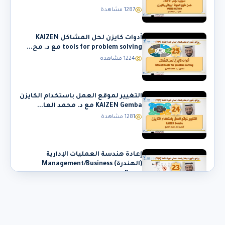
1287 مشاهدة
أدوات كايزن لحل المشاكل KAIZEN
tools for problem solving مع د. مح...
1224 مشاهدة
التغيير لموقع العمل باستخدام الكايزن
KAIZEN Gemba مع د. محمد العا...
1281 مشاهدة
إعادة هندسة العمليات الإدارية
(الهندرة) Management/Business
Proce...
1305 مشاهدة
منهج الجودة الياباني ( كايزن ) KAIZEN
METHOD مع د. محمد العامري