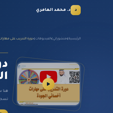
د
د. محمد العامري
الرئيسية
منشوراتي
الفيديوهات
دورة التدريب على مهارات
دو
ال
هنا س
تسجيل