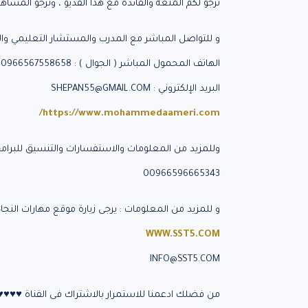
نرجو لكم المتعة والفائدة مع هذا الفديو ، ونرجو المساهم
و للتواصل المباشر مع المدرب والمستشار التعليمي والت
الهاتف المحمول المباشر ( الجوال ) : 00966567558658
البريد الإلكتروني : SHEPAN55@GMAIL.COM
https://www.mohammedaameri.com/
وللمزيد من المعلومات والاستفسارات والتنسيق للبرامج ا
00966596665343
و للمزيد من المعلومات : يرجى زيارة موقع مهارات النجاح 
WWW.SST5.COM
INFO@SST5.COM
من فضلك ادعمنا للاستمرار بالاشتراك فى القناة ♥♥♥♥