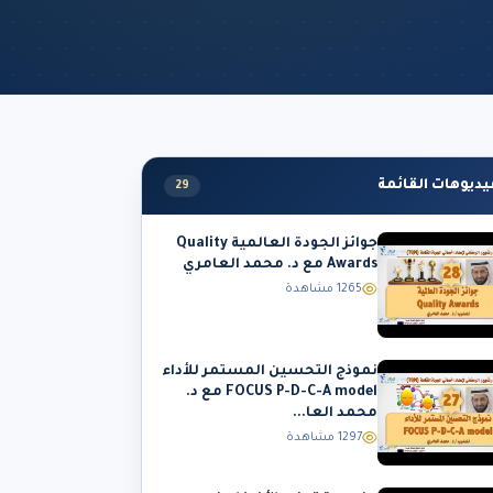
يديوهات القائمة
29
جوائز الجودة العالمية Quality
Awards مع د. محمد العامري
1265 مشاهدة
نموذج التحسين المستمر للأداء
FOCUS P-D-C-A model مع د.
محمد العا...
1297 مشاهدة