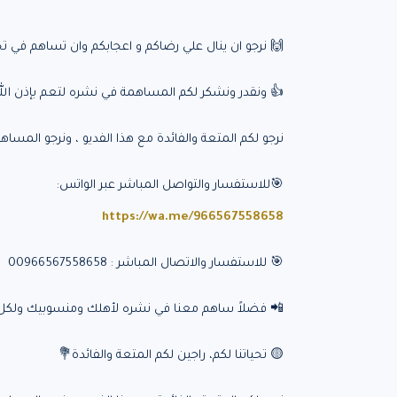
🙌 نرجو ان ينال علي رضاكم و اعجابكم وان تساهم في 
👍 ونقدر ونشكر لكم المساهمة في نشره لتعم بإذن الله 
نرجو لكم المتعة والفائدة مع هذا الفديو ، ونرجو المساهم
🎯للاستفسار والتواصل المباشر عبر الواتس:
https://wa.me/966567558658
🎯 للاستفسار والاتصال المباشر : 00966567558658
📲 فضلاً ساهم معنا في نشره لأهلك ومنسوبيك ولكل م
🟡 تحياتنا لكم، راجين لكم المتعة والفائدة💐