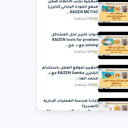
منهجية تجنب الأخطاء ضمن
منهج الجودة الياباني (كايزن)
KAIZEN METHO...
1286 مشاهدة
أدوات كايزن لحل المشاكل
KAIZEN tools for problem
solving مع د. مح...
1224 مشاهدة
التغيير لموقع العمل باستخدام
الكايزن KAIZEN Gemba مع د.
محمد العا...
1281 مشاهدة
إعادة هندسة العمليات الإدارية
(الهندرة)
Management/Business Proce...
1304 مشاهدة