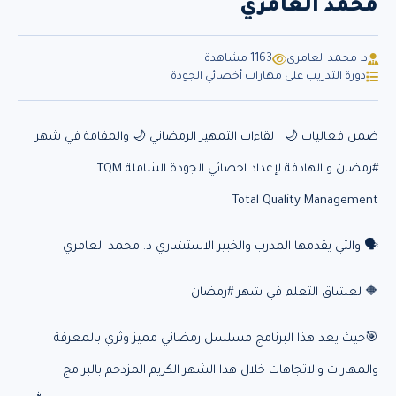
محمد العامري
د. محمد العامري
1163 مشاهدة
دورة التدريب على مهارات أخصائي الجودة
ضمن فعاليات 🌙 لقاءات التمهير الرمضاني 🌙 والمقامة في شهر
#رمضان و الهادفة لإعداد اخصائي الجودة الشاملة TQM
Total Quality Management
🗣️ والتي يقدمها المدرب والخبير الاستشاري د. محمد العامري
‏🔶 لعشاق التعلم في شهر ‎#رمضان
🎯حيث يعد هذا البرنامج مسلسل رمضاني مميز وثري بالمعرفة
والمهارات والاتجاهات خلال هذا الشهر الكريم المزدحم بالبرامج