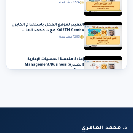
1224 مشاهدة
التغيير لموقع العمل باستخدام الكايزن
KAIZEN Gemba مع د. محمد العا...
1283 مشاهدة
إعادة هندسة العمليات الإدارية
(الهندرة) Management/Business
Proce...
1306 مشاهدة
منهج الجودة الياباني ( كايزن ) KAIZEN
METHOD مع د. محمد العامري
1327 مشاهدة
معايير سيجما الستة لتحسين وإدارة
الجودة Six Sigma مع د. محمد العا...
د. محمد العامري
1281 مشاهدة