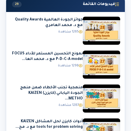
فيديوهات القائمة
29
جوائز الجودة العالمية Quality Awards
مع د. محمد العامري
1265 مشاهدة
نموذج التحسين المستمر للأداء FOCUS
P-D-C-A model مع د. محمد العا...
1298 مشاهدة
منهجية تجنب الأخطاء ضمن منهج
الجودة الياباني (كايزن) KAIZEN
METHO...
1287 مشاهدة
أدوات كايزن لحل المشاكل KAIZEN
tools for problem solving مع د. مح...