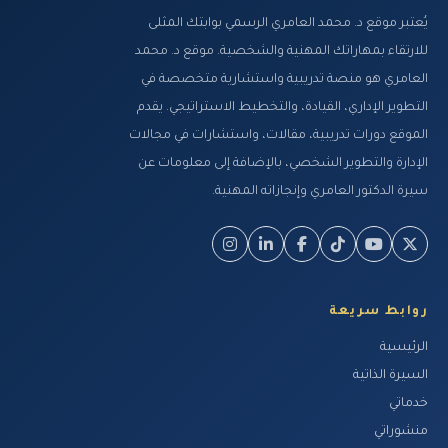
يُعتبر موقع د. محمد العامري الرسمي بوابتك المثلى
دور المقارنة المرجعية في تحسين إدارة
للارتقاء بمهاراتك المهنية والشخصية. موقع د. محمد
الجودة Benchmarking مع د. مح...
العامري هو منصة تدريبية واستشارية متخصصة في
1512 مشاهدة
التطوير الإداري، القيادة، والتخطيط الاستراتيجي. يقدم
نظام ضبط الجودة وحساب تكاليفها
الموقع دورات تدريبية، مقالات، واستشارات في مجالات
Quality control system and Cost of...
الإدارة والتطوير الشخصي، بالإضافة إلى معلومات عن
1224 مشاهدة
سيرة الدكتور العامري وإنجازاته المهنية.
العمليات الاحصائية للجودة وعلاقتها
باتخاذ القرارات مع د. محمد الع...
1234 مشاهدة
المواصفات القياسية الدولية أيزو الايزو
روابط سريعة
9000 ISO مع د. محمد العامر...
الرئيسية
1487 مشاهدة
السيرة الذاتية
العلاقات مع الموردين وإدارة جودة
خدماتي
سلاسل الإمداد SCM كمتطلب في إدار...
منشوراتي
1206 مشاهدة