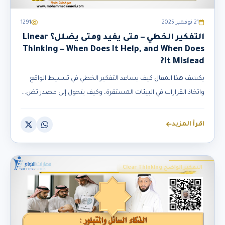
21 نوفمبر 2025
1291
التفكير الخطي – متى يفيد ومتى يضلل؟ Linear
Thinking – When Does It Help, and When Does
It Mislead?
يكشف هذا المقال كيف يساعد التفكير الخطي في تبسيط الواقع
واتخاذ القرارات في البيئات المستقرة، وكيف يتحول إلى مصدر تض...
اقرأ المزيد
التفكير الواضح Clear Thinking