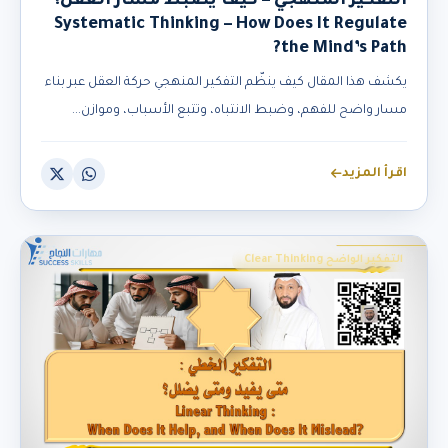
التفكير المنهجي – كيف يضبط مسار العقل؟
Systematic Thinking – How Does It Regulate
the Mind’s Path?
يكشف هذا المقال كيف ينظّم التفكير المنهجي حركة العقل عبر بناء
مسار واضح للفهم، وضبط الانتباه، وتتبع الأسباب، وموازن...
اقرأ المزيد
التفكير الواضح Clear Thinking