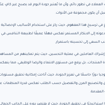
عملاء في تطور دائم، وأن ما يُعتبر جودة اليوم قد يصبح غير كافٍ غد
بل أن يكون مجموعة من الأدوات.
في ترسيخ هذا المفهوم، حيث ركز على استخدام الأساليب الإحصائية ف
دعوته إلى الابتكار المستمر تعكس فهمًا عميقًا لطبيعة التنافس في ال
جب السعي إلى تحسينه باستمرار.
على إشراك العاملين في عملية التحسين، حيث يتم تمكينهم من المساه
ة المنتجات، بل يرفع من مستوى الانتماء والرضا الوظيفي، مما ينعكس إي
وجيا دورًا حاسمًا في تعزيز الجودة، حيث أتاحت إمكانية تحقيق مستويات
رشيق والتصنيع المرن والتفصيل حسب الطلب تعكس قدرة المنظمات على
 المقدمة.
استراتيجيًا في تحقيق الجودة، حيث لا يقتصر دوره على الجانب الجمال