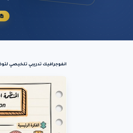
م
انفوجرافيك تدريبي تلخيصي لتوضيح (المنظمة