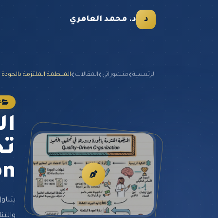
د
د. محمد العامري
الرئيسية
منشوراتي
المقالات
المنظمة الملتزمة بالجودة و
عل
ال
on
يتناو
والتن