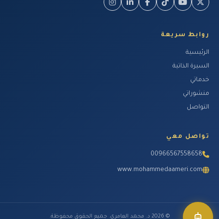
روابط سريعة
الرئيسية
السيرة الذاتية
خدماتي
منشوراتي
التواصل
تواصل معي
00966567558658
www.mohammedaameri.com
© 2026 د. محمد العامري. جميع الحقوق محفوظة.