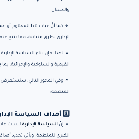
والامتثال.
🔹 كما أنَّ غياب هذا المفهوم أو غ
الإداري بطرق متباينة، مما ينتج ع
🔹 لهذا، فإن بناء السياسة الإدارية 
القيمية والسلوكية والإجرائية، بم
🔹 وفي المحور التالي، سنستعرض م
المنظمة:
3️⃣ أهداف السياسة الإدارية في المنظمات 🤝
🔹 إنّ
السياسة الإدارية
ليست غاية ف
الكبرى للمنظمة. ويأتي تحديد أهداف