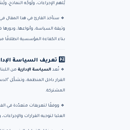
يُلهم الإجراءات، ويُوجّه النماذج، و
🔹 سنأخذ القارئ في هذا المقال في 
وثيقة السياسة، وأنواعها، ودورها 
بناء الكفاءة المؤسسية انطلاقًا م
2️⃣ تعريف السياسة الإدارية: المفهوم، والتحليل البنيوي 🏛
🔹 تُعد
السياسة الإدارية
من اللبنا
القرار داخل المنظمة، وتشكّل "الدست
المشتركة.
🔹 ووفقًا لتعريفات متعدّدة في الفك
العليا لتوجيه القرارات والإجراءات