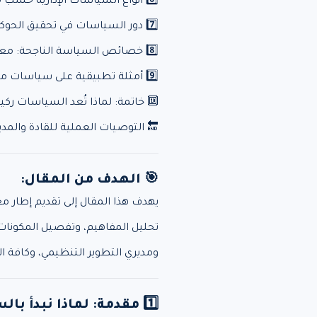
6️⃣ أنواع السياسات الإدارية حسب مجالات العمل 🗂
7️⃣ دور السياسات في تحقيق الحوكمة والجودة المؤسسية 🛡
8️⃣ خصائص السياسة الناجحة: معايير علمية وميدانية ✅
9️⃣ أمثلة تطبيقية على سياسات مؤسسية في بيئة العمل العربية 🏢
🔟 خاتمة: لماذا تُعد السياسات ركي
🔚 التوصيات العملية للقادة والمدير
🎯 الهدف من المقال:
يهدف هذا المقال إلى تقديم إطار م
تحليل المفاهيم، وتفصيل المكونات، 
ومديري التطوير التنظيمي، وكافة
1️⃣ مقدمة: لماذا نبدأ بالسياسة الإدارية؟ 🧭