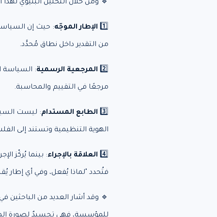
🔹 ومن خلال التحليل البنيوي لهذا 
1️⃣
الإطار الموجّه
: حيث إن السياسة
من التقدير داخل نطاق مُحدَّد.
2️⃣
المرجعية الرسمية
: السياسة ال
مرجعًا في التقييم والمحاسبة.
3️⃣
الطابع المستدام
: ليست السيا
الهوية التنظيمية وتستند إلى الف
4️⃣
العلاقة بالإجراء
: بينما يُركّز الإ
فتُحدد "لماذا يُفعل، وفي أي إطار يُق
🔹 وقد أشار العديد من الباحثين في 
للمؤسسة، فهي تجسيدٌ لصورة المنظمة