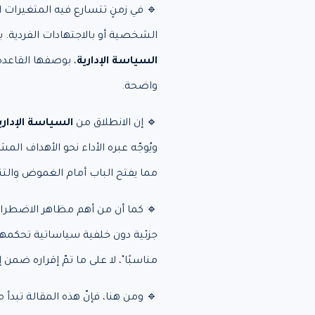
🔹 في زمنٍ تتسارع فيه المتغيرات ال
الشخصية أو بالاجتهادات الفردية. 
السياسة الإدارية
، بوصفها القاعد
واضحة.
🔹 إن الانطلاق من
السياسة الإداري
ويُوجّه عبره الأداء نحو الأهداف ا
مما يفتح الباب أمام الغموض والتنا
🔹 كما أن من أهم مظاهر الاضطراب 
جزئية دون خلفية سياساتية تحكمها.
مناسبًا"، لا على ما تمّ إقراره ض
🔹 ومن هنا، فإنّ هذه المقالة تبدأ م