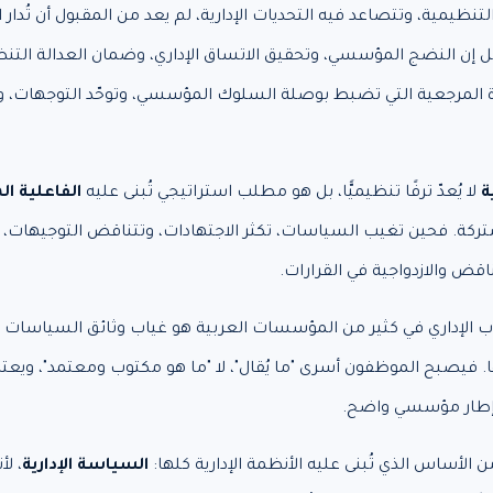
تنظيمية، وتتصاعد فيه التحديات الإدارية، لم يعد من المقبول أن تُدار 
بل إن النضج المؤسسي، وتحقيق الاتساق الإداري، وضمان العدالة الت
ة المرجعية التي تضبط بوصلة السلوك المؤسسي، وتوحّد التوجهات، و
ة
لا يُعدّ ترفًا تنظيميًّا، بل هو مطلب استراتيجي تُبنى عليه
الفاعلية 
لمشتركة. فحين تغيب السياسات، تكثر الاجتهادات، وتتناقض التوجيهات، و
قض والازدواجية في القرارات.
الإداري في كثير من المؤسسات العربية هو غياب وثائق السياسات الم
 فيصبح الموظفون أسرى "ما يُقال"، لا "ما هو مكتوب ومعتمد"، ويعتمد
من إطار مؤسسي واضح.
ن الأساس الذي تُبنى عليه الأنظمة الإدارية كلها:
السياسة الإدارية
، لأ