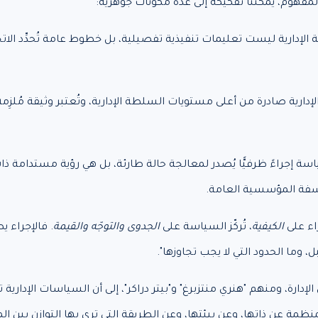
المفهوم، يمكننا تفكيكه إلى عدة مكونات جوهرية:
 الإدارية ليست تعليمات تنفيذية تفصيلية، بل خطوط عامة تُحدِّد الا
إدارية صادرة من أعلى مستويات السلطة الإدارية، وتُعتبر وثيقة مُلزِمة ي
سة إجراءً ظرفيًّا يُصدر لمعالجة حالة طارئة، بل هي رؤية مستدامة
لسفة المؤسسية العامة.
جراء على
الكيفية
، تُركّز السياسة على
الجدوى والتوجّه والقيمة
. فالإجراء ي
بل، وما الحدود التي لا يجب تجاوزها".
الإدارة، ومنهم "هنري منتزبرغ" و"بيتر دراكر"، إلى أن السياسات الإدار
 عن ذاتها، وعن بيئتها، وعن الطريقة التي ترى بها التوازن بين المر