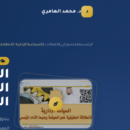
د
د. محمد العامري
الرئيسية
منشوراتي
المقالات
السياسة الإدارية: الانطلاقة
دل
ال
ال
ا
يتناو
المفه