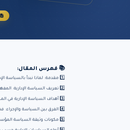
م
📚 فهرس المقال:
1️⃣ مقدمة: لماذا نبدأ بالسياسة الإدارية؟ 🧭
2️⃣ تعريف السياسة الإدارية: المفهوم، والتحليل البنيوي 🏛
3️⃣ أهداف السياسة الإدارية في المنظمات 🤝
4️⃣ الفرق بين السياسة والإجراء: فهم دقيق للحدود والوظائف ⚖
5️⃣ مكونات وثيقة السياسة المؤسسية 🧩