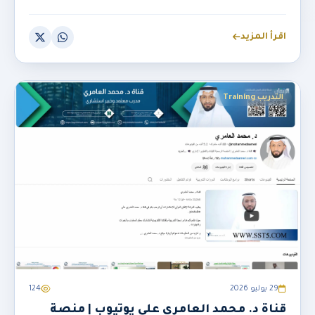
اقرأ المزيد
التدريب Training
29 يوليو 2026
124
قناة د. محمد العامري على يوتيوب | منصة