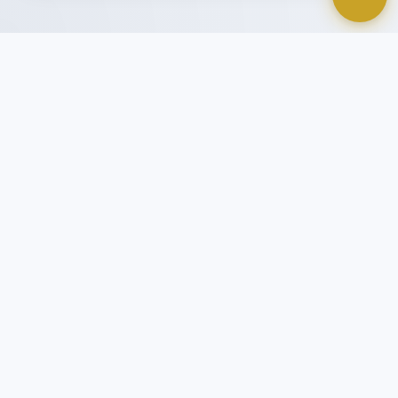
د. محمد العامري
يُعتبر موقع د. محمد العامري الرسمي بوابتك المثلى
للارتقاء بمهاراتك المهنية والشخصية. موقع د. محمد
العامري هو منصة تدريبية واستشارية متخصصة في
التطوير الإداري، القيادة، والتخطيط الاستراتيجي. يقدم
الموقع دورات تدريبية، مقالات، واستشارات في مجالات
الإدارة والتطوير الشخصي، بالإضافة إلى معلومات عن
سيرة الدكتور العامري وإنجازاته المهنية.