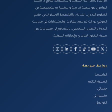
للارتقاء بمهاراتك المهنية والشخصية. موقع د. محمد
العامري هو منصة تدريبية واستشارية متخصصة في
الدكتور محمد العامري يقدم دورة إدارة
التطوير الإداري، القيادة، والتخطيط الاستراتيجي. يقدم
المشاريع الإحترافية PMP في ا...
الموقع دورات تدريبية، مقالات، واستشارات في مجالات
1373 مشاهدة
الإدارة والتطوير الشخصي، بالإضافة إلى معلومات عن
د. محمد العامري يقدم دورة إدارة
سيرة الدكتور العامري وإنجازاته المهنية.
المشاريع الإحترافية PMP للهيئة ال...
1032 مشاهدة
الدكتور العامري يقدم معرض مشاريع
الاكاديمية الاسلامية المفتوحة وف...
روابط سريعة
1017 مشاهدة
الرئيسية
من فعاليات دورة إدارة المشاريع
السيرة الذاتية
الإحترافية PMP المدرب د. محمد العا...
خدماتي
1013 مشاهدة
منشوراتي
من فعاليات دورة إدارة المشاريع
التواصل
الإحترافية PMP المدرب د. محمد العا...
1046 مشاهدة