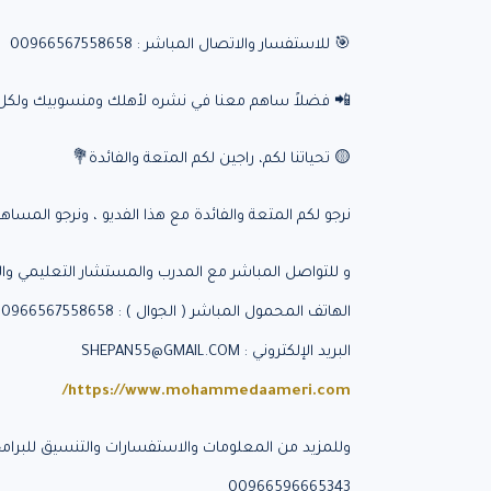
🎯 للاستفسار والاتصال المباشر : 00966567558658
📲 فضلاً ساهم معنا في نشره لأهلك ومنسوبيك ولكل م
🟡 تحياتنا لكم، راجين لكم المتعة والفائدة💐
نرجو لكم المتعة والفائدة مع هذا الفديو ، ونرجو المساهم
و للتواصل المباشر مع المدرب والمستشار التعليمي والت
الهاتف المحمول المباشر ( الجوال ) : 00966567558658
البريد الإلكتروني : SHEPAN55@GMAIL.COM
https://www.mohammedaameri.com/
وللمزيد من المعلومات والاستفسارات والتنسيق للبرامج ا
00966596665343