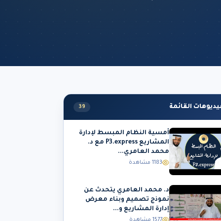
يديوهات القائمة
39
أمسية النظام المبسط لإدارة
المشاريع P3.express مع د.
محمد العامري...
1183 مشاهدة
د. محمد العامري يتحدث عن
نموذج تصميم وبناء معرض
إدارة المشاريع و...
1577 مشاهدة