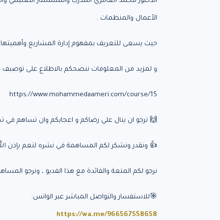
الأعمال والمنظمات .
حيث يسعى للتعريف بمفهوم إدارة المشاريع وأهميت
و لمزيد من المعلومات ننصحكم بالاطلاع على توصيف حيقبة إدارة المشاريع 
https://www.mohammedaameri.com/course/15
🙌 نرجو ان ينال علي رضاكم و اعجابكم وان تساهم في 
👍 ونقدر ونشكر لكم المساهمة في نشره لتعم بإذن الله 
نرجو لكم المتعة والفائدة مع هذا الفديو ، ونرجو المساهم
🎯للاستفسار والتواصل المباشر عبر الواتس:
https://wa.me/966567558658